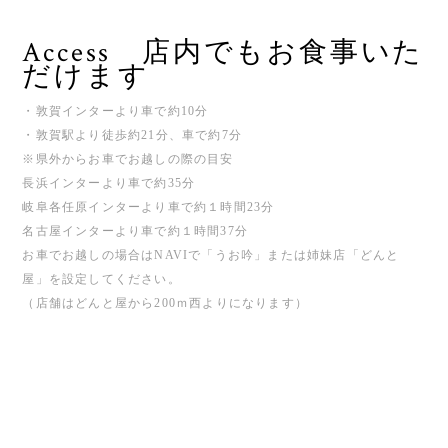
Access 店内でもお食事いた
だけます
・敦賀インターより車で約10分
・敦賀駅より徒歩約21分、車で約7分
※県外からお車でお越しの際の目安
長浜インターより車で約35分
岐阜各任原インターより車で約１時間23分
名古屋インターより車で約１時間37分
お車でお越しの場合はNAVIで「うお吟」または姉妹店「どんと
屋」を設定してください。
（店舗はどんと屋から200ｍ西よりになります）