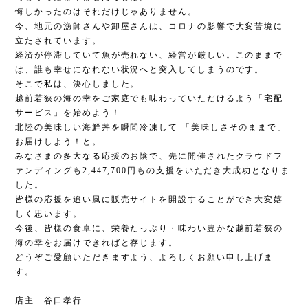
悔しかったのはそれだけじゃありません。
今、地元の漁師さんや卸屋さんは、コロナの影響で大変苦境に
立たされています。
経済が停滞していて魚が売れない、経営が厳しい。このままで
は、誰も幸せになれない状況へと突入してしまうのです。
そこで私は、決心しました。
越前若狭の海の幸をご家庭でも味わっていただけるよう「宅配
サービス」を始めよう！
北陸の美味しい海鮮丼を瞬間冷凍して 「美味しさそのままで」
お届けしよう！と。
みなさまの多大なる応援のお陰で、先に開催されたクラウドフ
ァンディングも2,447,700円もの支援をいただき大成功となりま
した。
皆様の応援を追い風に販売サイトを開設することができ大変嬉
しく思います。
今後、皆様の食卓に、栄養たっぷり・味わい豊かな越前若狭の
海の幸をお届けできればと存じます。
どうぞご愛顧いただきますよう、よろしくお願い申し上げま
す。
店主 谷口孝行