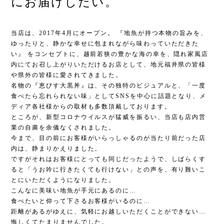
にお届けしたい。
当店は、2017年4月にオープン。 『地魚が持つ本物の旨みを、
ゆったりと、静かな幸せに包まれながら味わっていただきた
い』 をコンセプトに、越前若狭の豊かな海の幸を、隠れ家風店
内にてお召し上がりいただけるお店として、地元福井県の皆様
や県外の皆様に愛されてきました。
名物の『恵びす大黒丼』は、その独特のビジュアルと、「一度
食べたら忘れられない味」としてSNSを中心に話題となり、メ
ディア各社様からの取材も多数頂戴しております。
ところが、新型コロナウイルスが猛威を振るい、当店も店内営
業の自粛を余儀なくされました。
今まで、目の前にお客様がいらっしゃるのが当たり前だった店
内は、静まりかえりました。
ですがそれはお客様にとっても同じだったようで、しばらくす
ると「うお吟に行きたくても行けない」との声を、有り難いこ
とにいただくようになりました。
こんなに美味い地魚が手元にあるのに…
食べたいと仰って下さるお客様がいるのに…
距離があるがゆえに、気軽にお越しいただくことができない…
悔しくてたまりませんでした。