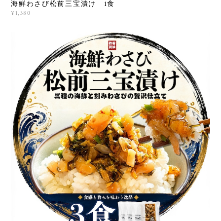
海鮮わさび松前三宝漬け 1食
¥1,380