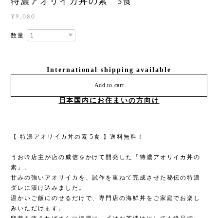
特濃アオリイカ丼の素 5食
¥9,080
数量
International shipping available
Add to cart
日本国内にお住まいの方向け
【 特濃アオリイカ丼の素 5食 】送料無料！
うお吟店主が店の威信をかけて開発した「特濃アオリイカ丼の
素」。
甘みの強いアオリイカを、試作を重ねて完成させた秘伝の特濃
ダレに漬け込みました。
温かいご飯にのせるだけで、専門店の海鮮丼をご家庭でお楽し
みいただけます。