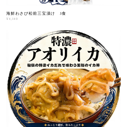
海鮮わさび松前三宝漬け 3食
¥4,140