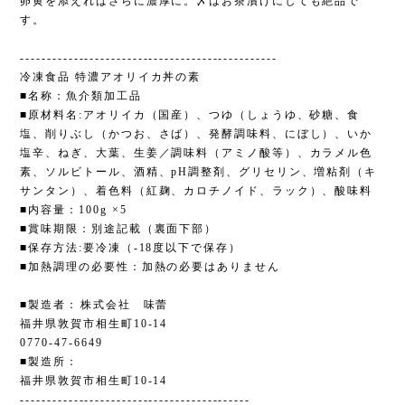
卵黄を添えればさらに濃厚に。〆はお茶漬けにしても絶品で
す。
------------------------------------------------
冷凍食品 特濃アオリイカ丼の素
■名称：魚介類加工品
■原材料名:アオリイカ（国産）、つゆ（しょうゆ、砂糖、食
塩、削りぶし（かつお、さば）、発酵調味料、にぼし）、いか
塩辛、ねぎ、大葉、生姜／調味料（アミノ酸等）、カラメル色
素、ソルビトール、酒精、pH調整剤、グリセリン、増粘剤（キ
サンタン）、着色料（紅麹、カロチノイド、ラック）、酸味料
■内容量：100g ×5
■賞味期限：別途記載（裏面下部）
■保存方法:要冷凍（-18度以下で保存）
■加熱調理の必要性：加熱の必要はありません
■製造者：株式会社 味蕾
福井県敦賀市相生町10-14
0770-47-6649
■製造所：
福井県敦賀市相生町10-14
-------------------------------------------