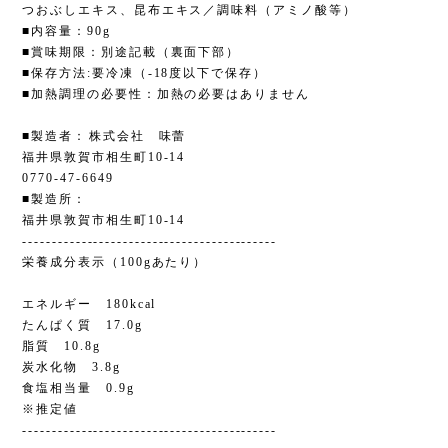
つおぶしエキス、昆布エキス／調味料（アミノ酸等）
■内容量：90g
■賞味期限：別途記載（裏面下部）
■保存方法:要冷凍（-18度以下で保存）
■加熱調理の必要性：加熱の必要はありません
■製造者：株式会社 味蕾
福井県敦賀市相生町10-14
0770-47-6649
■製造所：
福井県敦賀市相生町10-14
-------------------------------------------
栄養成分表示（100gあたり）
エネルギー 180kcal
たんぱく質 17.0g
脂質 10.8g
炭水化物 3.8g
食塩相当量 0.9g
※推定値
-------------------------------------------