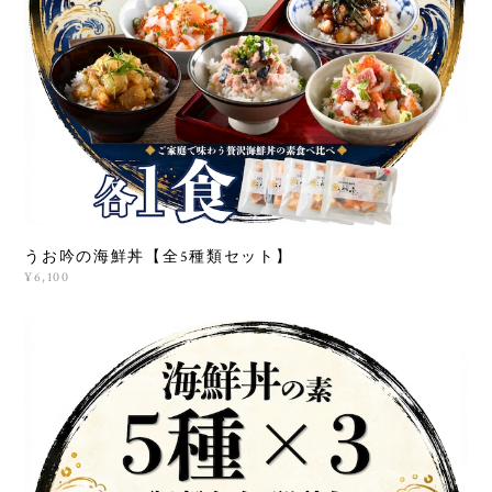
うお吟の海鮮丼【全5種類セット】
¥6,100