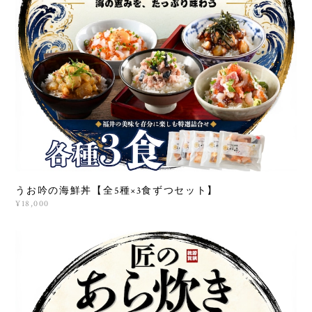
うお吟の海鮮丼【全5種×3食ずつセット】
¥18,000