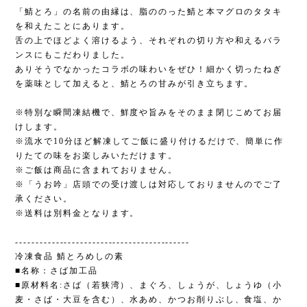
「鯖とろ」の名前の由縁は、脂ののった鯖と本マグロのタタキ
を和えたことにあります。
舌の上でほどよく溶けるよう、それぞれの切り方や和えるバラ
ンスにもこだわりました。
ありそうでなかったコラボの味わいをぜひ！細かく切ったねぎ
を薬味として加えると、鯖とろの甘みが引き立ちます。
※特別な瞬間凍結機で、鮮度や旨みをそのまま閉じこめてお届
けします。
※流水で10分ほど解凍してご飯に盛り付けるだけで、簡単に作
りたての味をお楽しみいただけます。
※ご飯は商品に含まれておりません。
※「うお吟」店頭での受け渡しは対応しておりませんのでご了
承ください。
※送料は別料金となります。
-------------------------------------------
冷凍食品 鯖とろめしの素
■名称：さば加工品
■原材料名:さば（若狭湾）、まぐろ、しょうが、しょうゆ（小
麦・さば・大豆を含む）、水あめ、かつお削りぶし、食塩、か