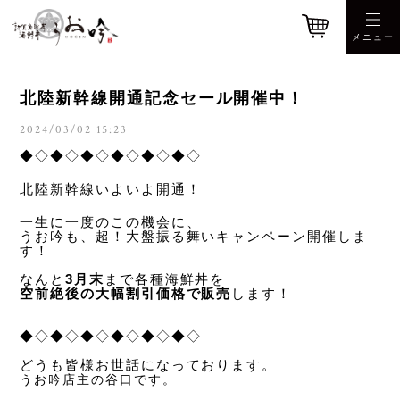
北陸新幹線開通記念セール開催中！
2024/03/02 15:23
◆◇◆◇◆◇◆◇◆◇◆◇
北陸新幹線いよいよ開通！
一生に一度のこの機会に、
うお吟も、超！大盤振る舞いキャンペーン開催しま
す！
なんと
3
月末
まで各種海鮮丼を
空前絶後の大幅割引価格で販売
します！
◆◇◆◇◆◇◆◇◆◇◆◇
どうも皆様お世話になっております。
うお吟店主の谷口です。