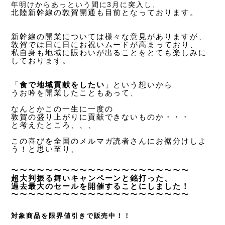
年明けからあっという間に
3
月に突入し、
北陸新幹線の敦賀開通も目前となっております。
新幹線の開業については様々な意見がありますが、
敦賀では日に日にお祝いムードが高まっており、
私自身も地域に賑わいが出ることをとても楽しみに
しております。
「
食で地域貢献をしたい
」という想いから
うお吟を開業したこともあって、
なんとかこの一生に一度の
敦賀の盛り上がりに貢献できないものか・・・
と考えたところ、、、
この喜びを全国のメルマガ読者さんにお裾分けしよ
う！と思い至り、
〜〜〜〜〜〜〜〜〜〜〜〜〜〜〜〜〜〜〜〜〜
超大判振る舞いキャンペーンと銘打った、
過去最大のセールを開催することにしました！
〜〜〜〜〜〜〜〜〜〜〜〜〜〜〜〜〜〜〜〜〜
対象商品を限界値引きで販売中！！