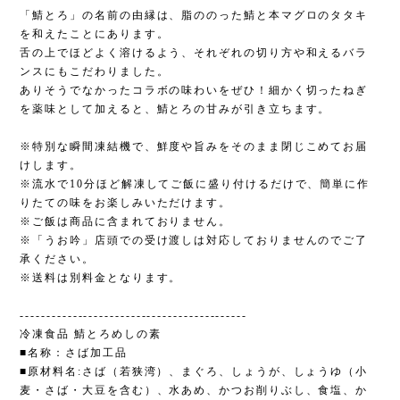
「鯖とろ」の名前の由縁は、脂ののった鯖と本マグロのタタキ
を和えたことにあります。
舌の上でほどよく溶けるよう、それぞれの切り方や和えるバラ
ンスにもこだわりました。
ありそうでなかったコラボの味わいをぜひ！細かく切ったねぎ
を薬味として加えると、鯖とろの甘みが引き立ちます。
※特別な瞬間凍結機で、鮮度や旨みをそのまま閉じこめてお届
けします。
※流水で10分ほど解凍してご飯に盛り付けるだけで、簡単に作
りたての味をお楽しみいただけます。
※ご飯は商品に含まれておりません。
※「うお吟」店頭での受け渡しは対応しておりませんのでご了
承ください。
※送料は別料金となります。
-------------------------------------------
冷凍食品 鯖とろめしの素
■名称：さば加工品
■原材料名:さば（若狭湾）、まぐろ、しょうが、しょうゆ（小
麦・さば・大豆を含む）、水あめ、かつお削りぶし、食塩、か