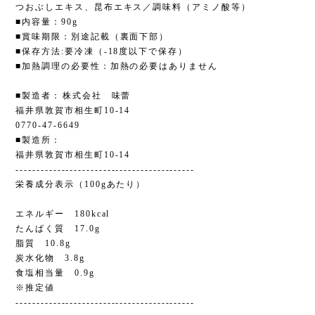
つおぶしエキス、昆布エキス／調味料（アミノ酸等）
■内容量：90g
■賞味期限：別途記載（裏面下部）
■保存方法:要冷凍（-18度以下で保存）
■加熱調理の必要性：加熱の必要はありません
■製造者：株式会社 味蕾
福井県敦賀市相生町10-14
0770-47-6649
■製造所：
福井県敦賀市相生町10-14
-------------------------------------------
栄養成分表示（100gあたり）
エネルギー 180kcal
たんぱく質 17.0g
脂質 10.8g
炭水化物 3.8g
食塩相当量 0.9g
※推定値
-------------------------------------------