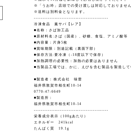
e
※「うお吟」店頭での受け渡しは対応しておりませ
※送料は別料金となります。
-------------------------------------------
冷凍食品 薫サバ【レア】
■名称：さば加工品
■原材料名:さば（国産）、砂糖、食塩、アミノ酸等
■内容量：片身5枚
■賞味期限：別途記載（裏面下部）
■保存方法:要冷凍（-18度以下で保存）
■加熱調理の必要性：加熱の必要はありません
■当製品工場では、かに、えびを含む製品を製造して
■製造者：株式会社 味蕾
福井県敦賀市相生町10-14
0770-47-6649
■製造所：
福井県敦賀市相生町10-14
-------------------------------------------
栄養成分表示（100gあたり）
エネルギー 241kcal
たんぱく質 19.1g