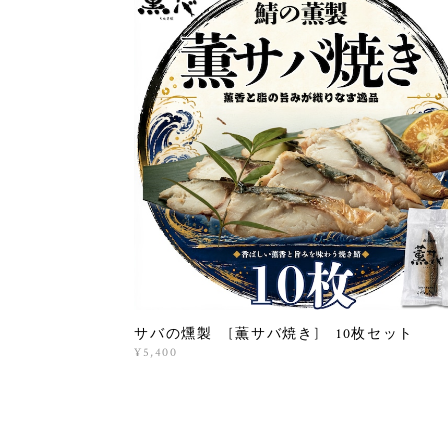
サバの燻製 [薫サバ焼き] 10枚セット
¥5,400