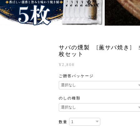
サバの燻製 [薫サバ焼き] 
枚セット
¥2,808
ご贈答パッケージ
のしの種類
数量