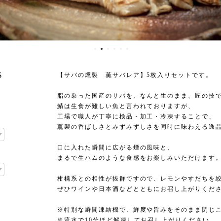
5
【サバの燻製 薫サバレア】5枚入りセットです。
脂の乗った国産のサバを、なんと生のまま、匠の技
鯖は生食が難しい魚と言われておりますが、
工場で職人が丁寧に検品・加工・冷凍することで、
薫製の香ばしさとみずみずしさを同時に味わえる逸
口に入れた瞬間に広がる煙の風味と、
まるで生ハムのような食感をお楽しみいただけます
柑橘系との相性が抜群ですので、レモンやすだちを
ぜひワインや日本酒などとともにお召し上がりくだ
※特別な瞬間凍結機で、鮮度や旨みをそのまま閉じ
※流水で10分ほど解凍してお召し上がりください。