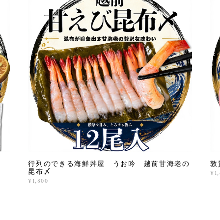
行列のできる海鮮丼屋 うお吟 越前甘海老の
敦
昆布〆
¥1
¥1,800