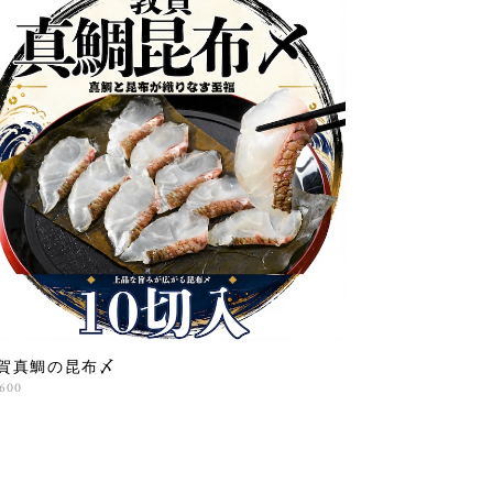
賀真鯛の昆布〆
,600