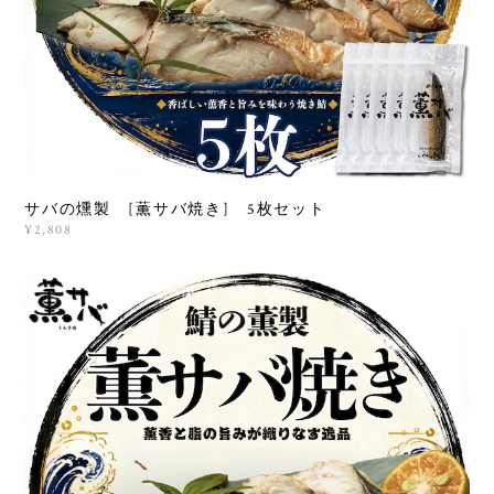
サバの燻製 [薫サバ焼き] 5枚セット
¥2,808