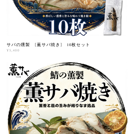
サバの燻製 [薫サバ焼き] 10枚セット
¥5,400