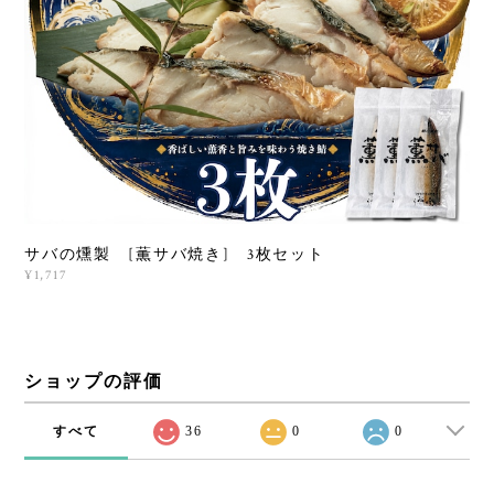
サバの燻製 [薫サバ焼き] 3枚セット
¥1,717
ショップの評価
すべて
36
0
0