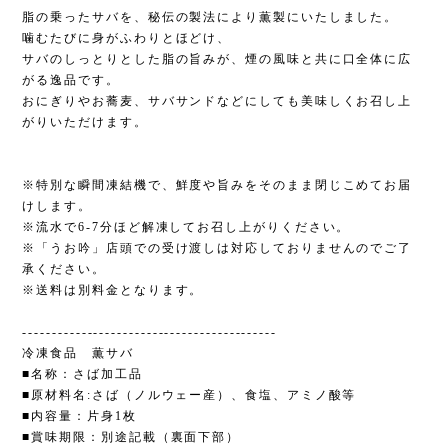
脂の乗ったサバを、秘伝の製法により薫製にいたしました。
噛むたびに身がふわりとほどけ、
サバのしっとりとした脂の旨みが、煙の風味と共に口全体に広
がる逸品です。
おにぎりやお蕎麦、サバサンドなどにしても美味しくお召し上
がりいただけます。
※特別な瞬間凍結機で、鮮度や旨みをそのまま閉じこめてお届
けします。
※流水で6-7分ほど解凍してお召し上がりください。
※「うお吟」店頭での受け渡しは対応しておりませんのでご了
承ください。
※送料は別料金となります。
-------------------------------------------
冷凍食品 薫サバ
■名称：さば加工品
■原材料名:さば（ノルウェー産）、食塩、アミノ酸等
■内容量：片身1枚
■賞味期限：別途記載（裏面下部）